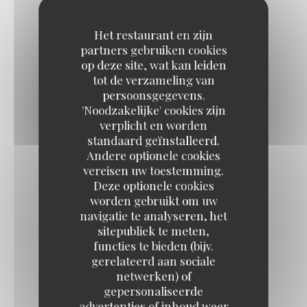
6,50 EUR
4cl
Het restaurant en zijn
partners gebruiken cookies
op deze site, wat kan leiden
WYBOROWA + SOFT
tot de verzameling van
6,50 EUR
persoonsgegevens.
4cl
'Noodzakelijke' cookies zijn
verplicht en worden
standaard geïnstalleerd.
AMERICANO
Andere optionele cookies
vereisen uw toestemming.
6,00 EUR
Deze optionele cookies
5cl
worden gebruikt om uw
navigatie te analyseren, het
sitepubliek te meten,
functies te bieden (bijv.
gerelateerd aan sociale
netwerken) of
Cocktails
gepersonaliseerde
advertenties of inhoud weer