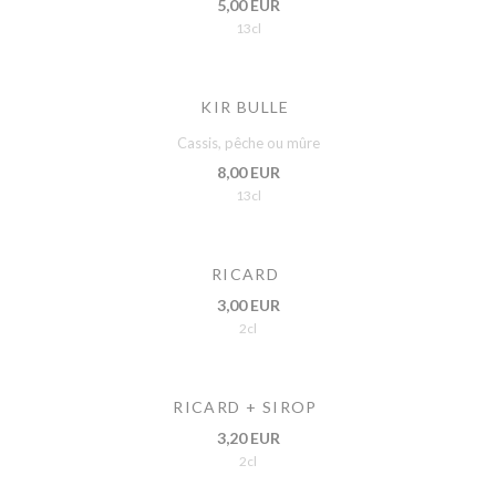
5,00 EUR
13cl
KIR BULLE
Cassis, pêche ou mûre
8,00 EUR
13cl
RICARD
3,00 EUR
2cl
RICARD + SIROP
3,20 EUR
2cl