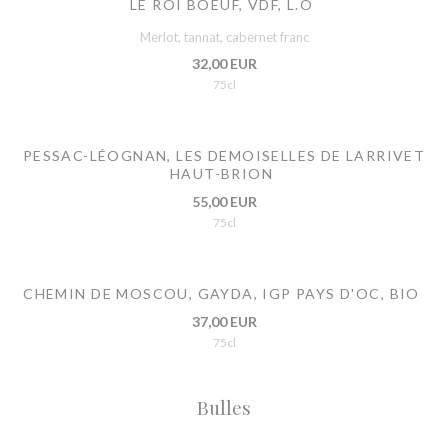
LE ROI BOEUF, VDF, L.O
Merlot, tannat, cabernet franc
32,00 EUR
75cl
PESSAC-LÉOGNAN, LES DEMOISELLES DE LARRIVET
HAUT-BRION
55,00 EUR
75cl
CHEMIN DE MOSCOU, GAYDA, IGP PAYS D'OC, BIO
37,00 EUR
75cl
Bulles