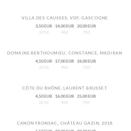
VILLA DES CAUSSES, VDF, GASCOGNE
3,50 EUR
14,00 EUR
20,00 EUR
12,5cl
46cl
75cl
DOMAINE BERTHOUMIEU, CONSTANCE, MADIRAN
4,50 EUR
17,00 EUR
26,00 EUR
12,5cl
46cl
75cl
CÔTE DU RHÔNE, LAURENT BRUSSET
4,50 EUR
16,00 EUR
25,00 EUR
12,5cl
46cl
75cl
CANON FRONSAC, CHÂTEAU GAZIN, 2018