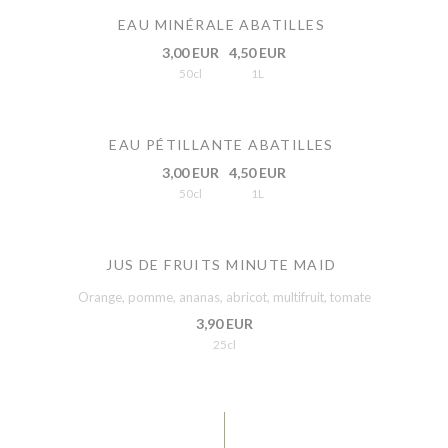
EAU MINÉRALE ABATILLES
3,00 EUR
4,50 EUR
50cl
1L
EAU PÉTILLANTE ABATILLES
3,00 EUR
4,50 EUR
50cl
1L
JUS DE FRUITS MINUTE MAID
Orange, pomme, ananas, abricot, multifruit, tomate
3,90 EUR
25cl