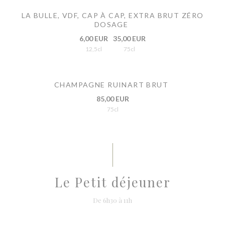
LA BULLE, VDF, CAP À CAP, EXTRA BRUT ZÉRO
DOSAGE
6,00 EUR
35,00 EUR
12,5cl
75cl
CHAMPAGNE RUINART BRUT
85,00 EUR
75cl
Le Petit déjeuner
De 6h30 à 11h