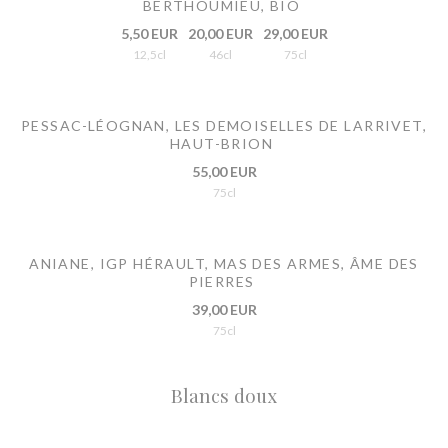
BERTHOUMIEU, BIO
5,50 EUR
20,00 EUR
29,00 EUR
12,5cl
46cl
75cl
PESSAC-LÉOGNAN, LES DEMOISELLES DE LARRIVET,
HAUT-BRION
55,00 EUR
75cl
ANIANE, IGP HÉRAULT, MAS DES ARMES, ÂME DES
PIERRES
39,00 EUR
75cl
Blancs doux