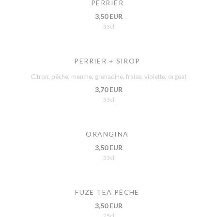
PERRIER
3,50 EUR
33cl
PERRIER + SIROP
Citron, pêche, menthe, grenadine, fraise, violette, orgeat
3,70 EUR
33cl
ORANGINA
3,50 EUR
33cl
FUZE TEA PÊCHE
3,50 EUR
25cl