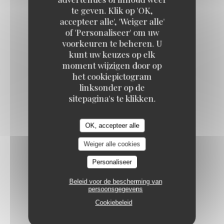
Brasserie Supervie
te geven. Klik op 'OK,
accepteer alle', 'Weiger alle'
GIN C'EST NOUS, CITRON VERT, TONIC
of 'Personaliseer' om uw
8,00 EUR
voorkeuren te beheren. U
kunt uw keuzes op elk
moment wijzigen door op
GIN MARE, ROMARIN, TONIC
het cookiepictogram
8,00 EUR
linksonder op de
sitepagina's te klikken.
MOSCOW MULE
OK, accepteer alle
Vodka, ginger beer, citron vert
Weiger alle cookies
8,00 EUR
Personaliseer
NEGRONI
Beleid voor de bescherming van
persoonsgegevens
Martini rouge, campari, gin
Cookiebeleid
8,00 EUR