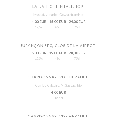
LA BAIE ORIENTALE, IGP
Muscat, viognier, Gewurztraminer
4,00 EUR
16,00 EUR
24,00 EUR
12,5cl
46cl
75cl
JURANÇON SEC, CLOS DE LA VIERGE
5,00 EUR
19,00 EUR
28,00 EUR
12,5cl
46cl
75cl
CHARDONNAY, VDP HÉRAULT
Combe Calcaire, M.Gassac, bio
4,00 EUR
12,5cl
CHARDONNAY, VDP HÉRAULT