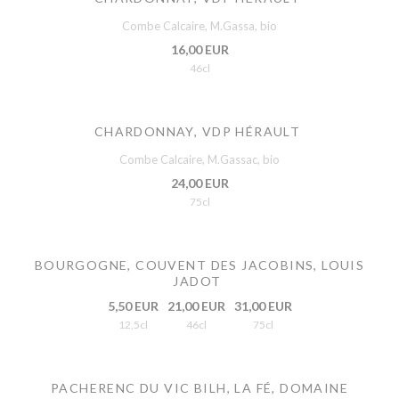
Combe Calcaire, M.Gassa, bio
16,00 EUR
46cl
CHARDONNAY, VDP HÉRAULT
Combe Calcaire, M.Gassac, bio
24,00 EUR
75cl
BOURGOGNE, COUVENT DES JACOBINS, LOUIS
JADOT
5,50 EUR
21,00 EUR
31,00 EUR
12,5cl
46cl
75cl
PACHERENC DU VIC BILH, LA FÉ, DOMAINE