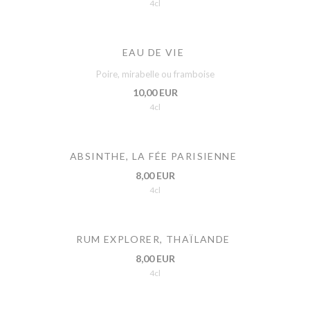
4cl
EAU DE VIE
Poire, mirabelle ou framboise
10,00 EUR
4cl
ABSINTHE, LA FÉE PARISIENNE
8,00 EUR
4cl
RUM EXPLORER, THAÏLANDE
8,00 EUR
4cl