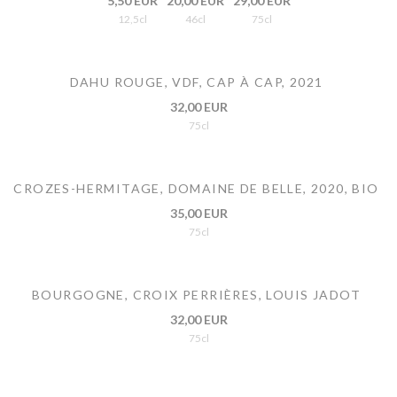
5,50 EUR
20,00 EUR
29,00 EUR
12,5cl
46cl
75cl
DAHU ROUGE, VDF, CAP À CAP, 2021
32,00 EUR
75cl
CROZES-HERMITAGE, DOMAINE DE BELLE, 2020, BIO
35,00 EUR
75cl
BOURGOGNE, CROIX PERRIÈRES, LOUIS JADOT
32,00 EUR
75cl