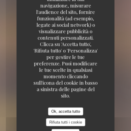
navigazione, misurare
l'audience del sito, fornire
funzionalità (ad esempio,
Brasserie Supervie
legate ai social network) o
visualizzare pubblicità o
Brasserie Supervie
contenuti personalizzati.
Clicca su 'Accetta tutto',
BIRRERIA
1 RUE NOGUÉ 64000 PAU
'Rifiuta tutto' o 'Personalizza'
per gestire le tue
preferenze. Puoi modificare
le tue scelte in qualsiasi
momento cliccando
sull'icona del cookie in basso
a sinistra delle pagine del
sito.
Ok, accetta tutto
Rifiuta tutti i cookie